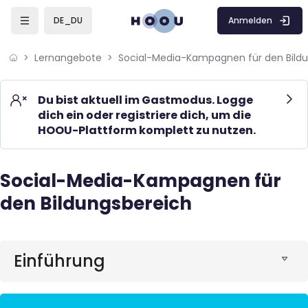
Skip to sidebar navigation menu
Skip to mobile navigation menu
Skip to page footer
Zum Hauptinhalt
Anmelden
DE_DU
Lernangebote
Du bist aktuell im Gastmodus. Logge
dich ein oder registriere dich, um die
HOOU-Plattform komplett zu nutzen.
Social-Media-Kampagnen für
Blöcke
den Bildungsbereich
Blöcke
Einführung