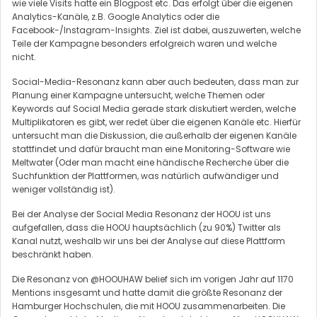
wie viele Visits hatte ein Blogpost etc. Das erfolgt über die eigenen
Analytics-Kanäle, z.B. Google Analytics oder die
Facebook-/Instagram-Insights. Ziel ist dabei, auszuwerten, welche
Teile der Kampagne besonders erfolgreich waren und welche
nicht.
Social-Media-Resonanz kann aber auch bedeuten, dass man zur
Planung einer Kampagne untersucht, welche Themen oder
Keywords auf Social Media gerade stark diskutiert werden, welche
Multiplikatoren es gibt, wer redet über die eigenen Kanäle etc. Hierfür
untersucht man die Diskussion, die außerhalb der eigenen Kanäle
stattfindet und dafür braucht man eine Monitoring-Software wie
Meltwater (Oder man macht eine händische Recherche über die
Suchfunktion der Plattformen, was natürlich aufwändiger und
weniger vollständig ist).
Bei der Analyse der Social Media Resonanz der HOOU ist uns
aufgefallen, dass die HOOU hauptsächlich (zu 90%) Twitter als
Kanal nutzt, weshalb wir uns bei der Analyse auf diese Plattform
beschränkt haben.
Die Resonanz von @HOOUHAW belief sich im vorigen Jahr auf 1170
Mentions insgesamt und hatte damit die größte Resonanz der
Hamburger Hochschulen, die mit HOOU zusammenarbeiten. Die