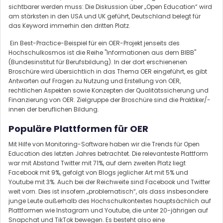
sichtbarer werden muss: Die Diskussion über „Open Education“ wird
am stärksten in den USA und UK geführt, Deutschland belegt für
das Keyword immerhin den dritten Platz.
Ein Best-Practice-Beispiel für ein OER-Projekt jenseits des
Hochschulkosmos ist die Reihe "Informationen aus dem BIBB"
(Bundesinstitut für Berufsbildung). In der dort erschienenen
Broschüre wird übersichtlich in das Thema OER eingeführt, es gibt
Antworten auf Fragen zu Nutzung und Erstellung von OER,
rechtlichen Aspekten sowie Konzepten der Qualitätssicherung und
Finanzierung von OER. Zielgruppe der Broschüre sind die Praktiker/-
innen der beruflichen Bildung.
Populäre Plattformen für OER
Mit Hilfe von Monitoring-Software haben wir die Trends für Open
Education des letzten Jahres betrachtet. Die relevanteste Plattform
war mit Abstand Twitter mit 71%, auf dem zweiten Platz liegt
Facebook mit 9%, gefolgt von Blogs jeglicher Art mit 5% und
Youtube mit 3%. Auch bei der Reichweite sind Facebook und Twitter
weit vorn. Dies ist insofern „problematisch“, als dass insbesondere
junge Leute außerhalb des Hochschulkontextes hauptsächlich auf
Plattformen wie Instagram und Youtube, die unter 20-jährigen auf
Snapchat und TikTok bewegen. Es besteht also eine