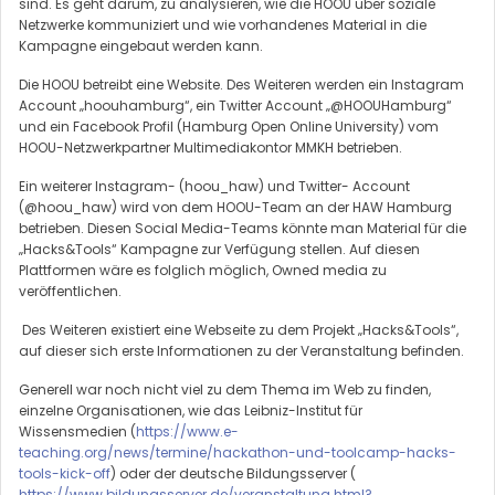
sind. Es geht darum, zu analysieren, wie die HOOU über soziale
Netzwerke kommuniziert und wie vorhandenes Material in die
Kampagne eingebaut werden kann.
Die HOOU betreibt eine Website. Des Weiteren werden ein Instagram
Account „hoouhamburg“, ein Twitter Account „@HOOUHamburg“
und ein Facebook Profil (Hamburg Open Online University) vom
HOOU-Netzwerkpartner Multimediakontor MMKH betrieben.
Ein weiterer Instagram- (hoou_haw) und Twitter- Account
(@hoou_haw) wird von dem HOOU-Team an der HAW Hamburg
betrieben. Diesen Social Media-Teams könnte man Material für die
„Hacks&Tools“ Kampagne zur Verfügung stellen. Auf diesen
Plattformen wäre es folglich möglich, Owned media zu
veröffentlichen.
Des Weiteren existiert eine Webseite zu dem Projekt „Hacks&Tools“,
auf dieser sich erste Informationen zu der Veranstaltung befinden.
Generell war noch nicht viel zu dem Thema im Web zu finden,
einzelne Organisationen, wie das Leibniz-Institut für
Wissensmedien (
https://www.e-
teaching.org/news/termine/hackathon-und-toolcamp-hacks-
tools-kick-off
) oder der deutsche Bildungsserver (
https://www.bildungsserver.de/veranstaltung.html?