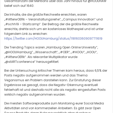
Gesamtanzahl der Mentions über das Jahr hinaus für @HOOUHAW
belief sich auf 1640.
Die Inhalte, die die größte Reichweite erreichten, waren
„#AfterwOERk – Veranstaltungsreihe“, „Campus Innovation“ und
„#schh19 – Startcamp“. Der Beitrag der die größte Reichweite
erreichte, drehte sich um ein kostenloses Mathespiel und ist unter
folgendem Link zu erreichen:
https://twitter.com/HOOUHamburg/status/1181603609097711619
Die Trending Topics waren „Hamburg Open Online University“,
„@HOOUHamburg“, „Wissenschaft“, „#OER“, „#HOOU“, „HOOU“,
„#AfterwOERk“. Als relevanter Multiplikator wurde
„@stARTconference“ herausgefiltert.
Bei der Untersuchung kritischer Themen kam heraus, dass 6,5% der
Posts negativ aufgenommen werden und das Thema
Veganismus ein Problem darstellen kann. Zur Einstufung dieser
Ergebnisse sei gesagt, dass die Negativ-Erkennung eventuell
fehlerhaft ist und deshalb nicht alle als negativ eingestuften Posts
wirklich negativ aufgenommen wurden.
Die meisten Softwareprodukte zum Monitoring eurer Social Media
Aktivitäten sind von kommerziellen Anbietern. Es gibt zwar Open
Source Produkte, deren Nutzung rechtlich aber durchaus