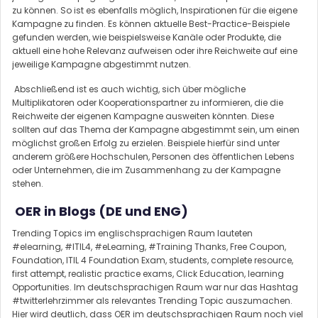
zu können. So ist es ebenfalls möglich, Inspirationen für die eigene
Kampagne zu finden. Es können aktuelle Best-Practice-Beispiele
gefunden werden, wie beispielsweise Kanäle oder Produkte, die
aktuell eine hohe Relevanz aufweisen oder ihre Reichweite auf eine
jeweilige Kampagne abgestimmt nutzen.
Abschließend ist es auch wichtig, sich über mögliche
Multiplikatoren oder Kooperationspartner zu informieren, die die
Reichweite der eigenen Kampagne ausweiten könnten. Diese
sollten auf das Thema der Kampagne abgestimmt sein, um einen
möglichst großen Erfolg zu erzielen. Beispiele hierfür sind unter
anderem größere Hochschulen, Personen des öffentlichen Lebens
oder Unternehmen, die im Zusammenhang zu der Kampagne
stehen.
OER in Blogs (DE und ENG)
Trending Topics im englischsprachigen Raum lauteten
#elearning, #ITIL4, #eLearning, #Training Thanks, Free Coupon,
Foundation, ITIL 4 Foundation Exam, students, complete resource,
first attempt, realistic practice exams, Click Education, learning
Opportunities. Im deutschsprachigen Raum war nur das Hashtag
#twitterlehrzimmer als relevantes Trending Topic auszumachen.
Hier wird deutlich, dass OER im deutschsprachigen Raum noch viel