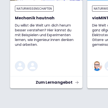
NATURWISSENSCHAFTEN
NATURWI
Mechanik hautnah
viaMINT
Du willst die Welt um dich herum
Die Welt
besser verstehen? Hier kannst du
ganz allg
mit Beispielen und Experimenten
Elektrote
lernen, wie Ingenieur:innen denken
Gitarre u
und arbeiten.
gemeinsa
komplexe
brauchen
Können wi
reellen 
Antwort i
mega hilf
gemeinsa
Zum Lernangebot
Zahlen i
praktisch
mit j^2=−
komplexe
du damit 
mathemat