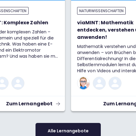
SSENSCHAFTEN
NATURWISSENSCHAFTEN
: Komplexe Zahlen
viaMINT: Mathematik
entdecken, verstehen
 der komplexen Zahlen –
anwenden!
emein und speziell für die
chnik. Was haben eine E-
Mathematik verstehen und 
nd ein Elektromotor
anwenden – von Brüchen bi
m? Und was haben sie mit
Differentialrechnung! In die
n Zahlen zu tun? Wozu
Selbstlernmodulen lernst d
 wir diese überhaupt?
Hilfe von Videos und intera
r nicht einfach alles mit
Aufgaben Schritt für Schritt
Zahlen berechnen? Die
wichtigsten Begriffe, Form
st: Komplexe Zahlen sind
Lösungswege der Mathema
reich! Wir schauen uns hier
kennen. Beispiele, Übungen
m an, wofür wir komplexe
Erklärungen der Lösungswe
Zum Lernangebot
Zum Lernan
n der Wissenschaft und im
dir beim Mitdenken, Verst
en Alltag brauchen, wie du
Anwenden.
1 als Basiseinheit der
n Zahlen rechnen und was
alles in der
Alle Lernangebote
ischen Welt anstellen