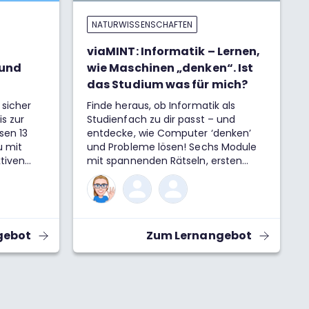
NATURWISSENSCHAFTEN
viaMINT: Informatik – Lernen,
 und
wie Maschinen „denken“. Ist
das Studium was für mich?
sicher
Finde heraus, ob Informatik als
s zur
Studienfach zu dir passt – und
sen 13
entdecke, wie Computer ‘denken’
u mit
und Probleme lösen! Sechs Module
ktiven
mit spannenden Rätseln, ersten
 die
Programmieraufgaben und
eln und
verständlichen Erklärungen bieten
tik
dir einen praxisnahen Einblick in die
 und
Welt der Informatik.
ge helfen
gebot
Zum Lernangebot
ehen und