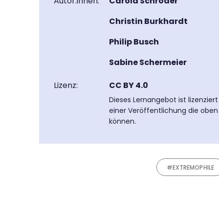
Autor:innen:
Carola Schröder
Christin Burkhardt
Philip Busch
Sabine Schermeier
Lizenz:
CC BY 4.0
Dieses Lernangebot ist lizenzier
einer Veröffentlichung die oben
können.
#EXTREMOPHILE