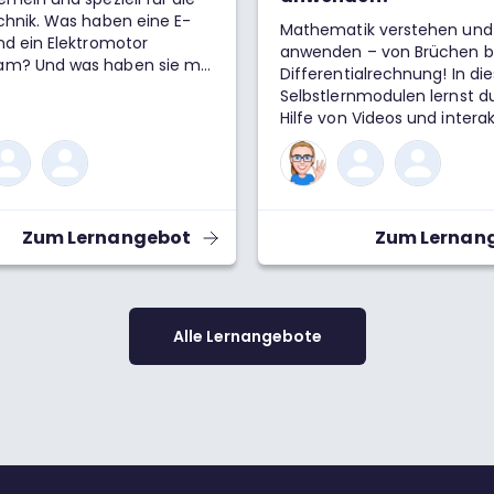
chnik. Was haben eine E-
Mathematik verstehen und 
nd ein Elektromotor
anwenden – von Brüchen bi
m? Und was haben sie mit
Differentialrechnung! In die
n Zahlen zu tun? Wozu
Selbstlernmodulen lernst d
 wir diese überhaupt?
Hilfe von Videos und intera
r nicht einfach alles mit
Aufgaben Schritt für Schritt
Zahlen berechnen? Die
wichtigsten Begriffe, Form
st: Komplexe Zahlen sind
Lösungswege der Mathema
reich! Wir schauen uns hier
kennen. Beispiele, Übungen
m an, wofür wir komplexe
Erklärungen der Lösungswe
Zum Lernangebot
Zum Lernan
n der Wissenschaft und im
dir beim Mitdenken, Verst
en Alltag brauchen, wie du
Anwenden.
1 als Basiseinheit der
n Zahlen rechnen und was
alles in der
Alle Lernangebote
ischen Welt anstellen
Komplexe Zahlen machen
 deutlich einfacher, nicht
otoren und in der Musik!
atik