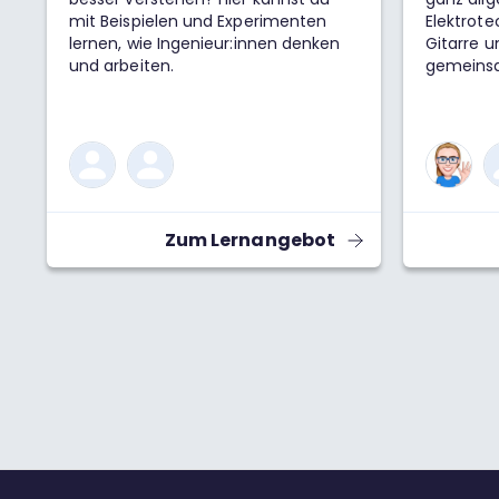
mit Beispielen und Experimenten
Elektrote
lernen, wie Ingenieur:innen denken
Gitarre u
und arbeiten.
gemeinsa
komplexe
brauchen
Können wi
reellen 
Antwort i
mega hilf
gemeinsa
Zum Lernangebot
Zahlen i
praktisch
mit j^2=−
komplexe
du damit 
mathemat
kannst. 
das Leben
nur bei M
#Mathem