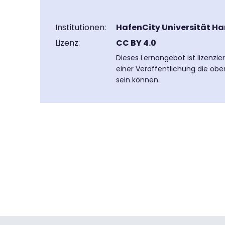
Institutionen:
HafenCity Universität H
Lizenz:
CC BY 4.0
Dieses Lernangebot ist lizenzi
einer Veröffentlichung die obe
sein können.