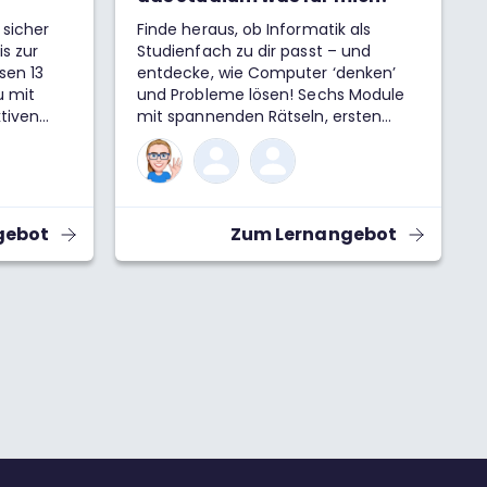
sicher
Finde heraus, ob Informatik als
s zur
Studienfach zu dir passt – und
sen 13
entdecke, wie Computer ‘denken’
u mit
und Probleme lösen! Sechs Module
ktiven
mit spannenden Rätseln, ersten
 die
Programmieraufgaben und
eln und
verständlichen Erklärungen bieten
tik
dir einen praxisnahen Einblick in die
 und
Welt der Informatik.
ge helfen
gebot
Zum Lernangebot
ehen und