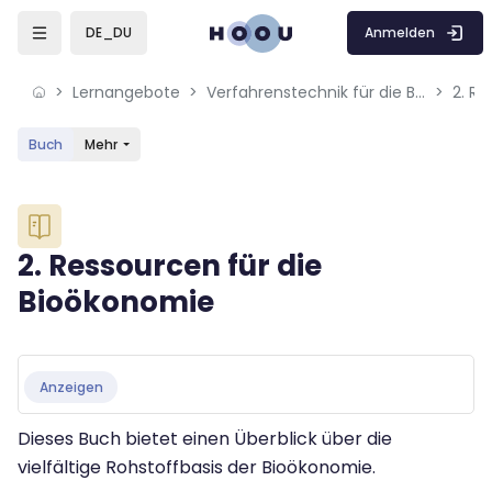
Skip to sidebar navigation menu
Skip to mobile navigation menu
Skip to sidebar hidden blocks
Skip to page footer
Zum Hauptinhalt
Anmelden
DE_DU
Lernangebote
Verfahrenstechnik für die Bioökonomie
2. R
Buch
Mehr
Blöcke
2. Ressourcen für die
Bioökonomie
Blöcke
Abschlussbedingungen
Anzeigen
Dieses Buch bietet einen Überblick über die
vielfältige Rohstoffbasis der Bioökonomie.