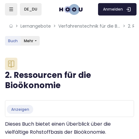
Skip to sidebar navigation menu
Skip to mobile navigation menu
Skip to sidebar hidden blocks
Skip to page footer
Zum Hauptinhalt
Anmelden
DE_DU
Lernangebote
Verfahrenstechnik für die Bioökonomie
2. R
Buch
Mehr
Blöcke
2. Ressourcen für die
Bioökonomie
Blöcke
Abschlussbedingungen
Anzeigen
Dieses Buch bietet einen Überblick über die
vielfältige Rohstoffbasis der Bioökonomie.