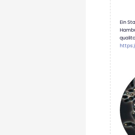
Ein St
Hambur
qualit
https