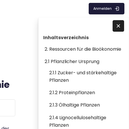
Anmelden
Blöcke
Inhaltsverzeichnis überspringen
Direkt zu - Schließen
Inhaltsverzeichnis
2. Ressourcen für die Bioökonomie
2.1 Pflanzlicher Ursprung
2.1.1 Zucker- und stärkehaltige
Pflanzen
ie
2.1.2 Proteinpflanzen
2.1.3 Ölhaltige Pflanzen
2.1.4 Lignocellulosehaltige
Pflanzen
s der