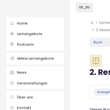
Skip to sidebar navi
Skip to sidebar hidd
Skip to page footer
Zum Hauptinhalt
DE_DU
Lerna
Home
2. Ress
Lernangebote
Buch
Podcasts
Blöcke
Meine Lernangebote
2. R
News
Veranstaltungen
Blöcke
Abschluss
Anzeige
Über uns
Kontakt
Dieses Buc