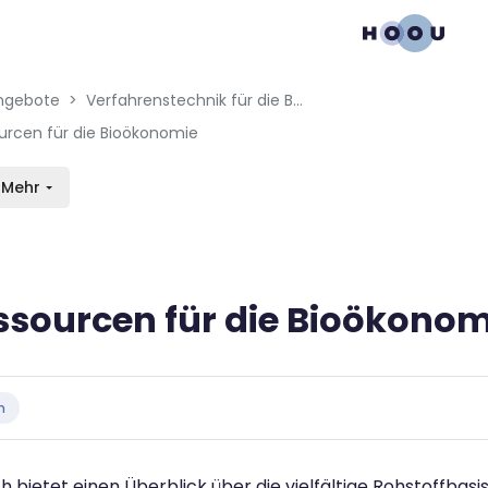
gation menu
en blocks
ngebote
Verfahrenstechnik für die Bioökonomie
ourcen für die Bioökonomie
Mehr
essourcen für die Bioökonom
bedingungen
n
h bietet einen Überblick über die vielfältige Rohstoffbasi