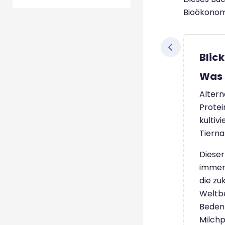
Bioökonom
Blic
Was 
Altern
Protei
kultiv
Tierna
Dieser
immer
die zu
Weltbe
Beden
Milch