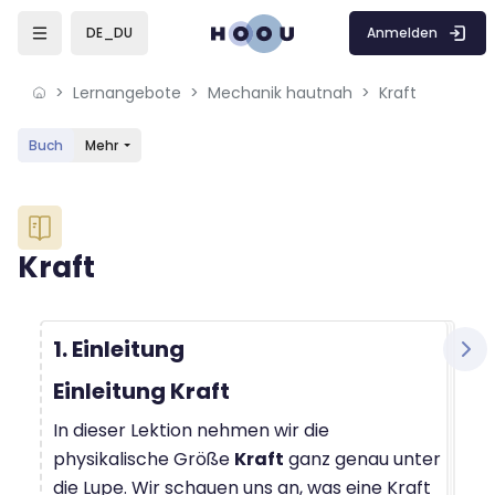
Skip to sidebar navigation menu
Skip to mobile navigation menu
Skip to sidebar hidden blocks
Skip to page footer
Zum Hauptinhalt
Anmelden
DE_DU
Lernangebote
Mechanik hautnah
Kraft
Buch
Mehr
Blöcke
Kraft
Blöcke
Abschlussbedingungen
1. Einleitung
Einleitung Kraft
In dieser Lektion nehmen wir die
physikalische Größe
Kraft
ganz genau unter
die Lupe. Wir schauen uns an, was eine Kraft