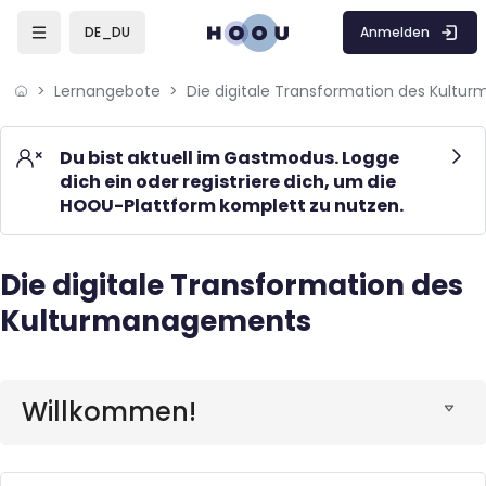
Skip to sidebar navigation menu
Skip to mobile navigation menu
Skip to page footer
Zum Hauptinhalt
Anmelden
DE_DU
Lernangebote
Du bist aktuell im Gastmodus. Logge
dich ein oder registriere dich, um die
HOOU-Plattform komplett zu nutzen.
Die digitale Transformation des
Blöcke
Kulturmanagements
Blöcke
Willkommen!