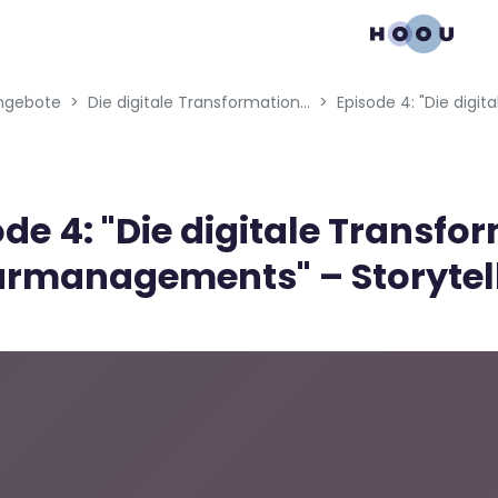
gation menu
ngebote
Die digitale Transformation des Kulturmanagements
de 4: "Die digitale Transfo
urmanagements" – Storytel
bedingungen