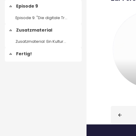
Episode 9
Einklappen
Episode 9: "Die digitale Transformation des Kulturmanagements" – Wirtschaft
Zusatzmaterial
Einklappen
Zusatzmaterial: Ein Kulturmanager hautnah - Videoporträt von Prof. Dr. Andreas Hoffmann
Fertig!
Einklappen
Blöcke