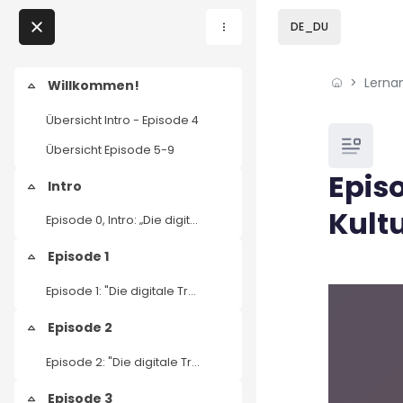
Skip to sidebar navi
Skip to page footer
Zum Hauptinhalt
DE_DU
Direkt zu - Schließen
Lerna
Home
Willkommen!
Einklappen
Übersicht Intro - Episode 4
Lernangebote
Blöcke
Übersicht Episode 5-9
Podcasts
Episo
Intro
Einklappen
Kult
Meine Lernangebote
Episode 0, Intro: „Die digitale Transformation des Kulturmanagements“
Episode 1
Einklappen
News
Blöcke
Abschluss
Episode 1: "Die digitale Transformation des Kulturmanagements" – Kulturmarketing
Veranstaltungen
Episode 2
Einklappen
Über uns
Episode 2: "Die digitale Transformation des Kulturmanagements" – Urheberrecht
Kontakt
Episode 3