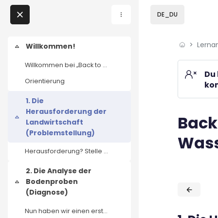
Skip to sidebar navi
Skip to page footer
Zum Hauptinhalt
DE_DU
Direkt zu - Schließen
Lerna
Home
Willkommen!
Einklappen
Willkommen bei „Back to the Roots: Gesunde Böden r...
Lernangebote
Du 
Orientierung
kom
Podcasts
1. Die
Herausforderung der
Meine Lernangebote
Back
Blöcke
Einklappen
Landwirtschaft
(Problemstellung)
Was
News
Herausforderung? Stelle dir vor, tausende landwirt...
Veranstaltungen
2. Die Analyse der
Blöcke
Bodenproben
Einklappen
(Diagnose)
Über uns
Nun haben wir einen ersten Blick in die Böden gewo...
Kontakt