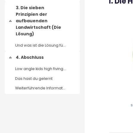
1. Die
3. Die sieben
Prinzipien der
aufbauenden
Einklappen
Landwirtschaft (Die
Lösung)
Und was ist die Lösung für dieses Problem? Im näch...
4. Abschluss
Einklappen
Low angle kids high fiving designed by freepik (CC...
Das hast du gelernt
Weiterführende Informationen
s