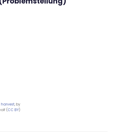
 (Problemstellung)
 harvest
, by
olf (
CC BY
)