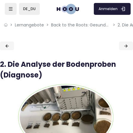
Skip to sidebar navigation menu
Skip to mobile navigation menu
Skip to page footer
Zum Hauptinhalt
Anmelden
DE_DU
Lernangebote
Back to the Roots: Gesunde Böden regenerieren Wasser
Blöcke
Blöcke
2. Die Analyse der Bodenproben
(Diagnose)