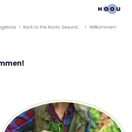
gation menu
ngebote
Back to the Roots: Gesunde Böden regenerieren Wasser
Willkommen!
ommen!