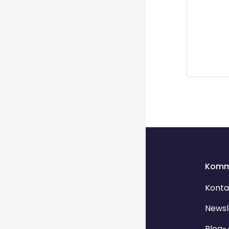
Blöcke
Blöcke
Komm
Konta
Newsl
Blog-