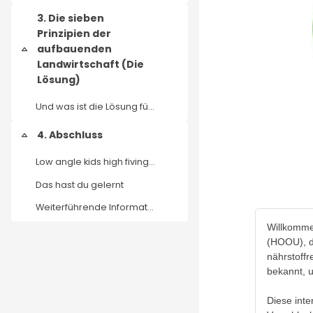
3. Die sieben
Prinzipien der
aufbauenden
Einklappen
Landwirtschaft (Die
Lösung)
Und was ist die Lösung für dieses Problem? Im näch...
4. Abschluss
Einklappen
Low angle kids high fiving designed by freepik (CC...
Das hast du gelernt
Weiterführende Informationen
Willkomme
(HOOU), da
nährstoffr
bekannt, 
Diese inte