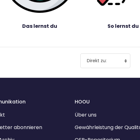
Das lernst du
So lernst du
unikation
HOOU
kt
Über uns
etter abonnieren
Gewährleistung der Qualit
Archiv
OER-Repositorium