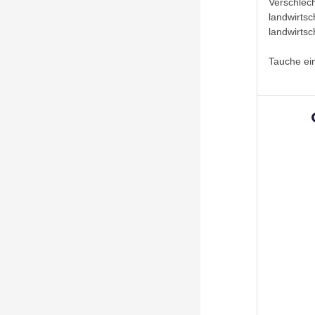
Verschlec
landwirtsc
landwirtsc
Tauche ein