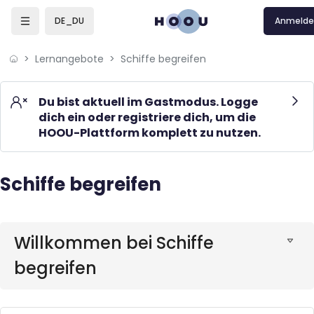
Skip to sidebar navigation menu
Skip to mobile navigation menu
Skip to page footer
Zum Hauptinhalt
Anmelde
DE_DU
Lernangebote
Schiffe begreifen
Du bist aktuell im Gastmodus. Logge
dich ein oder registriere dich, um die
HOOU-Plattform komplett zu nutzen.
Schiffe begreifen
Blöcke
Blöcke
Willkommen bei Schiffe
begreifen