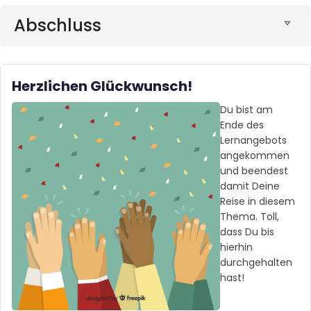
Abschluss
Herzlichen Glückwunsch!
Du bist am
Ende des
Lernangebots
angekommen
und beendest
damit Deine
Reise in diesem
Thema. Toll,
dass Du bis
hierhin
durchgehalten
hast!