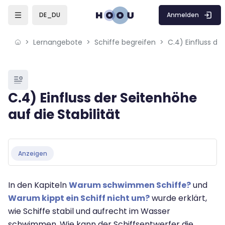
Skip to sidebar navigation menu
Skip to mobile navigation menu
Skip to page footer
Zum Hauptinhalt
Anmelden
DE_DU
Lernangebote
Schiffe begreifen
Blöcke
C.4) Einfluss der Seitenhöhe
auf die Stabilität
Blöcke
Abschlussbedingungen
Anzeigen
In den Kapiteln
Warum schwimmen Schiffe?
und
Warum kippt ein Schiff nicht um?
wurde erklärt,
wie Schiffe stabil und aufrecht im Wasser
schwimmen. Wie kann der Schiffsentwerfer die