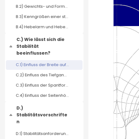
B.2) Gewichts- und Formstabilität
B.3) Kenngrößen einer stabilen Gleichgewichtslage
B.4) Hebelarm und Hebelarmkurve
C.) Wie lässt sich die
Stabilität
Einklappen
beeinflussen?
C.1) Einfluss der Breite auf die Stabilität
C.2) Einfluss des Tiefgangs auf die Stabilität
C.3) Einfluss der Spantform auf die Stabilität
C.4) Einfluss der Seitenhöhe auf die Stabilität
D.)
Stablitätsvorschrifte
Einklappen
n
D.1) Stabilitätsanforderungen