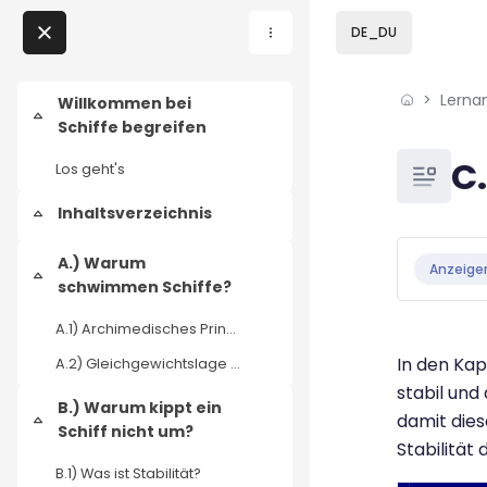
Skip to sidebar navi
Skip to page footer
Zum Hauptinhalt
DE_DU
Direkt zu - Schließen
Lerna
Home
Willkommen bei
Einklappen
Schiffe begreifen
Lernangebote
Blöcke
C.
Los geht's
Podcasts
Inhaltsverzeichnis
Einklappen
Blöcke
Abschluss
Meine Lernangebote
A.) Warum
Anzeige
Einklappen
schwimmen Schiffe?
News
A.1) Archimedisches Prinzip
In den Kap
A.2) Gleichgewichtslage eines Schiffes
Veranstaltungen
stabil und
B.) Warum kippt ein
damit dies
Einklappen
Über uns
Schiff nicht um?
Stabilität
B.1) Was ist Stabilität?
Kontakt