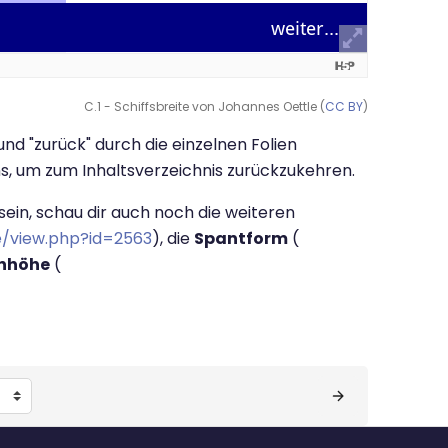
C.1 - Schiffsbreite von Johannes Oettle (
CC BY
)
und "zurück" durch die einzelnen Folien
ons, um zum Inhaltsverzeichnis zurückzukehren.
 sein, schau dir auch noch die weiteren
e/view.php?id=2563
), die
Spantform
(
nhöhe
(