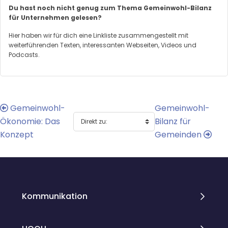
Du hast noch nicht genug zum Thema Gemeinwohl-Bilanz
für Unternehmen gelesen?
Hier haben wir für dich eine Linkliste zusammengestellt mit
weiterführenden Texten, interessanten Webseiten, Videos und
Podcasts.
Gemeinwohl-
Gemeinwohl-
Ökonomie: Das
Bilanz für
Konzept
Gemeinden
Blöcke
Blöcke
Kommunikation