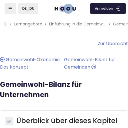
Skip to sidebar navigation menu
Skip to mobile navigation menu
Skip to page footer
Zum Hauptinhalt
Anmelden
DE_DU
Lernangebote
Einführung in die Gemeinwohl-Ökonomie (GWÖ)
Gemein
Blöcke
Blöcke
Zur Übersicht
Gemeinwohl-Ökonomie:
Gemeinwohl-Bilanz für
Das Konzept
Gemeinden
Gemeinwohl-Bilanz für
Unternehmen
Überblick über dieses Kapitel