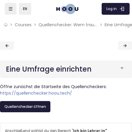
Skip to sidebar navigation menu
Skip to mobile navigation menu
Skip to page footer
Skip to main content
Log in
EN
Courses
Quellenchecker: Wem traust du?
Eine Umfrage
Blocks
Blocks
Eine Umfrage einrichten
Öffne zunächst die Startseite des Quellencheckers:
https://quellenchecker.hoou.tech/
Quellenchecker öffnen
Anschließend wählst du den Bereich "
Ich bin Lehrer:in"
.