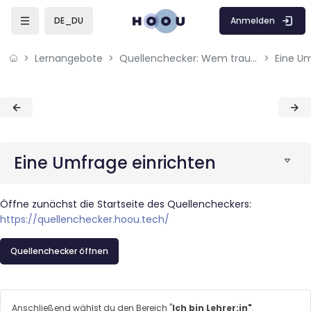
Skip to sidebar navigation menu
Skip to mobile navigation menu
Skip to page footer
Zum Hauptinhalt
Anmelden
DE_DU
Lernangebote
Quellenchecker: Wem traust du?
Eine Um
Blöcke
Blöcke
Eine Umfrage einrichten
Öffne zunächst die Startseite des Quellencheckers:
https://quellenchecker.hoou.tech/
Quellenchecker öffnen
Anschließend wählst du den Bereich "
Ich bin Lehrer:in"
.