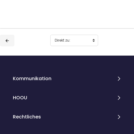
Blöcke
Blöcke
Kommunikation
HOOU
Rechtliches