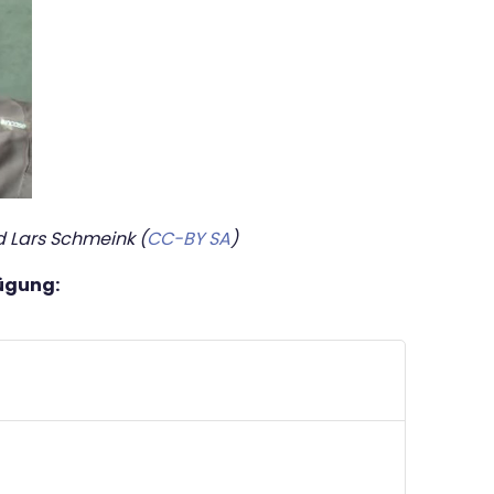
d Lars Schmeink (
CC-BY SA
)
fügung: