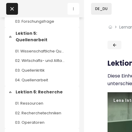
01. Thema finden
Skip to sidebar navi
Skip to page footer
Zum Hauptinhalt
DE_DU
02. Inspirationstechniken
03. Forschungsfrage
Lerna
Home
Lektion 5:
Einklappen
Quellenarbeit
Lernangebote
Blöcke
Blöcke
01. Wissenschaftliche Quellen
Podcasts
02. Wirtschafts- und Alltagsquellen
Lektion
Meine Lernangebote
03. Quellenkritik
Diese Einh
04. Quellenarbeit
unterschie
News
Lektion 6: Recherche
Einklappen
Veranstaltungen
01. Ressourcen
02. Recherchetechniken
Über uns
03. Operatoren
Kontakt