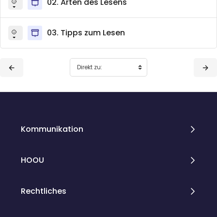
02. Arten des Lesens
03. Tipps zum Lesen
Blöcke
Blöcke
Kommunikation
HOOU
Rechtliches