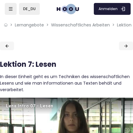
Skip to sidebar navigation menu
Skip to mobile navigation menu
Skip to page footer
Zum Hauptinhalt
Anmelden
DE_DU
Lernangebote
Wissenschaftliches Arbeiten
Lektion
Blöcke
Blöcke
Lektion 7: Lesen
In dieser Einheit geht es um Techniken des wissenschaftlichen
Lesens und wie man Informationen aus Texten behält und
verarbeitet.