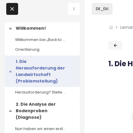
Skip to sidebar navi
Skip to page footer
Zum Hauptinhalt
DE_DU
Direkt zu - Schließen
Lerna
Home
Willkommen!
Einklappen
Willkommen bei „Back to the Roots: Gesunde Böden r...
Lernangebote
Blöcke
Blöcke
Orientierung
Podcasts
1. Die
1. Die
Herausforderung der
Meine Lernangebote
Einklappen
Landwirtschaft
(Problemstellung)
News
Herausforderung? Stelle dir vor, tausende landwirt...
Veranstaltungen
2. Die Analyse der
Bodenproben
Einklappen
(Diagnose)
Über uns
Nun haben wir einen ersten Blick in die Böden gewo...
Kontakt