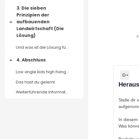
3. Die sieben
Prinzipien der
aufbauenden
Einklappen
Landwirtschaft (Die
Lösung)
s
Und was ist die Lösung für dieses Problem? Im näch...
4. Abschluss
Einklappen
Low angle kids high fiving designed by freepik (CC...
Das hast du gelernt
Herau
Weiterführende Informationen
Stelle dir
aufgenomm
In diesem 
Was könne
Begleite u