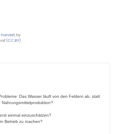
 harvest
, by
olf (
CC BY
)
t Probleme: Das Wasser läuft von den Feldern ab, statt
r Nahrungsmittelproduktion?
 erst einmal einzuschätzen?
rem Betrieb zu machen?