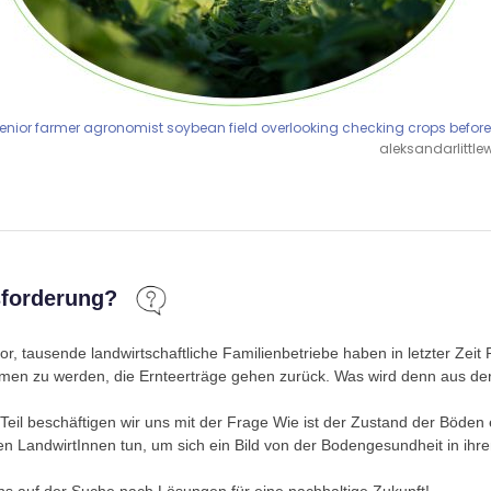
enior farmer agronomist soybean field overlooking checking crops before
aleksandarlittlew
sforderung?
 vor, tausende landwirtschaftliche Familienbetriebe haben in letzter Zei
en zu werden, die Ernteerträge gehen zurück.
Was wird denn aus de
Teil beschäftigen wir uns mit der Frage
Wie ist der Zustand der Böden
n LandwirtInnen tun, um sich ein Bild von der Bodengesundheit in ih
ns auf der Suche nach Lösungen für eine nachhaltige Zukunft!