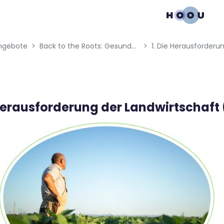
gation menu
ngebote
Back to the Roots: Gesunde Böden regenerieren Wasser
 Herausforderung der Landwirtschaft