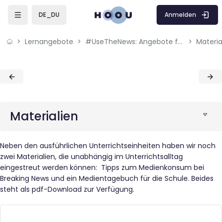
Skip to sidebar navigation menu
Skip to mobile navigation menu
Skip to page footer
Zum Hauptinhalt
Anmelden
DE_DU
Lernangebote
#UseTheNews: Angebote für Lehrkräfte zum Thema Medien- und Nachrichtenkompetenz
Materia
Blöcke
Blöcke
Materialien
Neben den ausführlichen Unterrichtseinheiten haben wir noch
zwei Materialien, die unabhängig im Unterrichtsalltag
eingestreut werden können: Tipps zum Medienkonsum bei
Breaking News und ein Medientagebuch für die Schule. Beides
steht als pdf-Download zur Verfügung.