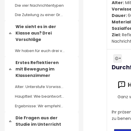
Alter:
Mit
Die vier Nachrichtentypen
Vorwiss
Die Zuteilung zu einer Gruppe erfolgt aufgrund der...
Dauer:
6
Material
Wie sieht es in der
Sozialfo
Klasse aus? Drei
Ziel:
Refl
Einklappen
Vorschläge
Nachric
Wir haben für euch drei verschiedene Unterrichtssk...
Erstes Reflektieren
Durch
mit Bewegung im
Einklappen
Klassenzimmer
Alter: Unterstufe Vorwissen: Nicht nötig Dauer: ca...
Ganz w
Hauptteil: Wie beantworten die SuS die Fragen zum ...
Ergebnisse: Wir empfehlen für die Dokumentation eh...
Ihr präse
Die Fragen aus der
zu benen
Einklappen
Studie im Unterricht