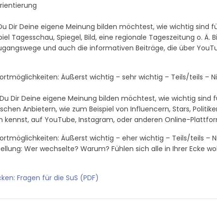
rientierung
u Dir Deine eigene Meinung bilden möchtest, wie wichtig sind fü
iel Tagesschau, Spiegel, Bild, eine regionale Tageszeitung o. Ä.
Zugangswege und auch die informativen Beiträge, die über You
rtmöglichkeiten: Äußerst wichtig – sehr wichtig – Teils/teils – N
u Dir Deine eigene Meinung bilden möchtest, wie wichtig sind f
tischen Anbietern, wie zum Beispiel von Influencern, Stars, Politik
ch kennst, auf YouTube, Instagram, oder anderen Online-Plattf
rtmöglichkeiten: Äußerst wichtig – eher wichtig – Teils/teils – N
ellung: Wer wechselte? Warum? Fühlen sich alle in Ihrer Ecke wo
en: Fragen für die SuS (PDF)