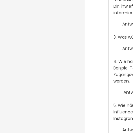
Dir, inwi
informier
Antw
3. Was wü
Antwo
4. Wie hä
Beispiel 
Zugangsw
werden.
Antw
5. Wie hä
Influence
Instagra
Antw