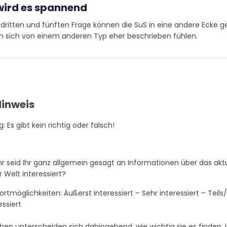
wird es spannend
dritten und fünften Frage können die SuS in eine andere Ecke g
n sich von einem anderen Typ eher beschrieben fühlen.
: Es gibt kein richtig oder falsch!
hr seid Ihr ganz allgemein gesagt an Informationen über das akt
r Welt interessiert?
rtmöglichkeiten: Äußerst interessiert – Sehr interessiert – Teils/
essiert
en unterscheiden sich dahingehend, wie wichtig sie es finden, 