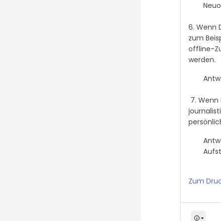
Neuo
6. Wenn D
zum Beisp
offline-
werden.
Antwo
7. Wenn D
journalis
persönli
Antwo
Aufst
Zum Druck