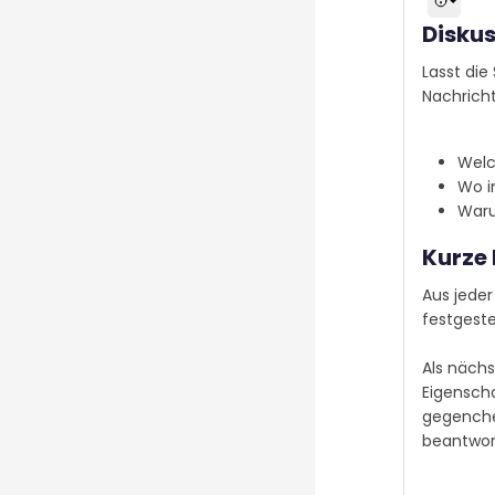
Diskus
Lasst di
Nachrich
Welc
Wo i
Waru
Kurze
Aus jede
festgeste
Als nächs
Eigenscha
gegenche
beantwor