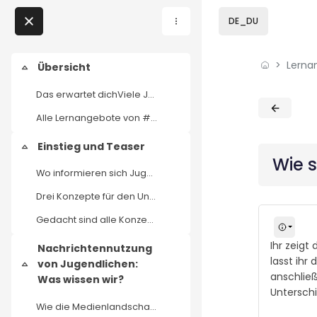
Skip to sidebar navi
Skip to page footer
Zum Hauptinhalt
DE_DU
Direkt zu - Schließen
Lerna
Home
Übersicht
Einklappen
Das erwartet dichViele Jugendliche interessieren s...
Lernangebote
Blöcke
Blöcke
Alle Lernangebote von #UseTheNews
Podcasts
Einstieg und Teaser
Einklappen
Wie s
Meine Lernangebote
Wo informieren sich Jugendliche? Viele Jugendliche...
Drei Konzepte für den Unterricht
News
Gedacht sind alle Konzepte als Einstieg in eine Un...
Veranstaltungen
Ihr zeigt
Nachrichtennutzung
lasst ihr
von Jugendlichen:
Einklappen
anschlie
Was wissen wir?
Über uns
Unterschi
Wie die Medienlandschaft, hat sich auch der Nachri...
Kontakt