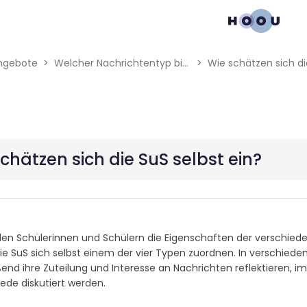
gation menu
ngebote
Welcher Nachrichtentyp bist du?
Wie schätzen sich di
chätzen sich die SuS selbst ein?
 den Schülerinnen und Schülern die Eigenschaften der verschie
 die SuS sich selbst einem der vier Typen zuordnen. In verschied
ßend ihre Zuteilung und Interesse an Nachrichten reflektieren
ede diskutiert werden.