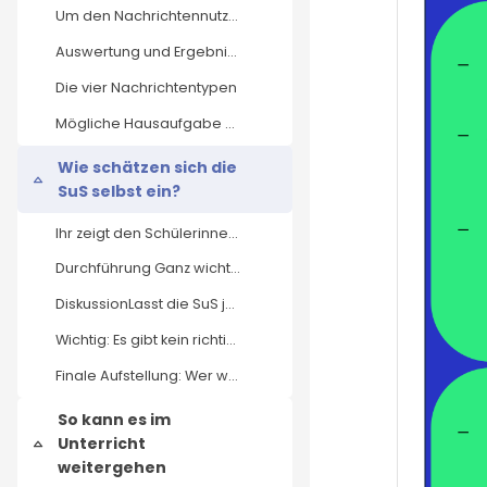
Um den Nachrichtennutzungstyp möglichst genau zu b...
Auswertung und Ergebnisse Für den Fragebogen in Pa...
Die vier Nachrichtentypen
Mögliche Hausaufgabe Alle SuS sollen sich ein aktu...
Wie schätzen sich die
Einklappen
SuS selbst ein?
Ihr zeigt den Schülerinnen und Schülern die Eigens...
Durchführung Ganz wichtig: Es gibt kein richtig od...
DiskussionLasst die SuS jetzt in den zusammengefun...
Wichtig: Es gibt kein richtig oder falsch! 1. Wie ...
Finale Aufstellung: Wer wechselte? Warum? Fühlen s...
So kann es im
Unterricht
Einklappen
weitergehen