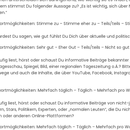
efern stimmst Du folgender Aussage zu? „Es ist wichtig, sich über 
en.“
ortmöglichkeiten: Stimme zu – Stimme eher zu – Teils/teils – 
rdest Du sagen, wie gut fühlst Du Dich über aktuelle und politis
rtmöglichkeiten: Sehr gut – Eher Gut – Teils/teils – Nicht so gu
ufig liest, hörst oder schaust Du informative Beiträge bekannte
Tagesschau, Spiegel, Bild, einer regionalen Tageszeitung o.Ä.? Bi
ege und auch die Inhalte, die über YouTube, Facebook, Instag
ortmöglichkeiten: Mehrfach täglich – Täglich – Mehrfach pro W
ufig liest, hörst oder schaust Du informative Beiträge von nicht-
rn, Stars, Politikern, Experten, oder „normalen Leuten“, die Du n
m oder anderen Online-Plattformen?
ortmöglichkeiten: Mehrfach täglich – Täglich – Mehrfach pro Wo