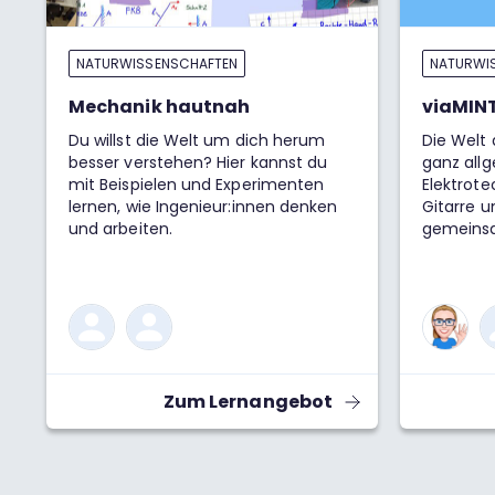
NATURWISSENSCHAFTEN
NATURWI
Mechanik hautnah
viaMINT
Du willst die Welt um dich herum
Die Welt
besser verstehen? Hier kannst du
ganz allg
mit Beispielen und Experimenten
Elektrote
lernen, wie Ingenieur:innen denken
Gitarre u
und arbeiten.
gemeinsa
komplexe
brauchen
Können wi
reellen 
Antwort i
mega hilf
gemeinsa
Zum Lernangebot
Zahlen i
praktisch
mit j^2=−
komplexe
du damit 