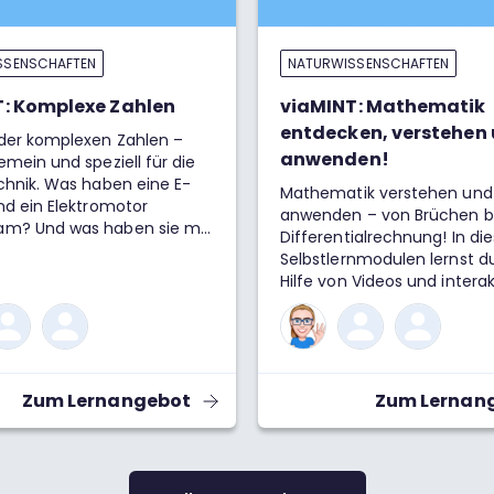
SSENSCHAFTEN
NATURWISSENSCHAFTEN
: Komplexe Zahlen
viaMINT: Mathematik
entdecken, verstehen
 der komplexen Zahlen –
anwenden!
emein und speziell für die
chnik. Was haben eine E-
Mathematik verstehen und 
nd ein Elektromotor
anwenden – von Brüchen bi
m? Und was haben sie mit
Differentialrechnung! In die
n Zahlen zu tun? Wozu
Selbstlernmodulen lernst d
 wir diese überhaupt?
Hilfe von Videos und intera
r nicht einfach alles mit
Aufgaben Schritt für Schritt
Zahlen berechnen? Die
wichtigsten Begriffe, Form
st: Komplexe Zahlen sind
Lösungswege der Mathema
reich! Wir schauen uns hier
kennen. Beispiele, Übungen
m an, wofür wir komplexe
Erklärungen der Lösungswe
Zum Lernangebot
Zum Lernan
n der Wissenschaft und im
dir beim Mitdenken, Verst
en Alltag brauchen, wie du
Anwenden.
1 als Basiseinheit der
n Zahlen rechnen und was
alles in der