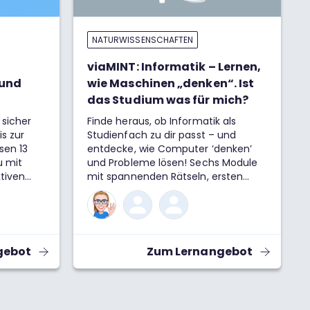
NATURWISSENSCHAFTEN
viaMINT: Informatik – Lernen,
 und
wie Maschinen „denken“. Ist
das Studium was für mich?
sicher
Finde heraus, ob Informatik als
s zur
Studienfach zu dir passt – und
sen 13
entdecke, wie Computer ‘denken’
u mit
und Probleme lösen! Sechs Module
ktiven
mit spannenden Rätseln, ersten
 die
Programmieraufgaben und
eln und
verständlichen Erklärungen bieten
tik
dir einen praxisnahen Einblick in die
 und
Welt der Informatik.
ge helfen
gebot
Zum Lernangebot
ehen und