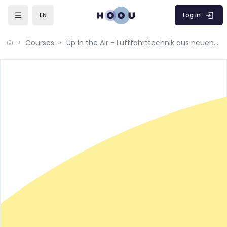
Skip to main content
Log in
EN
Courses
Up in the Air - Luftfahrttechnik aus neuen Perspektiven