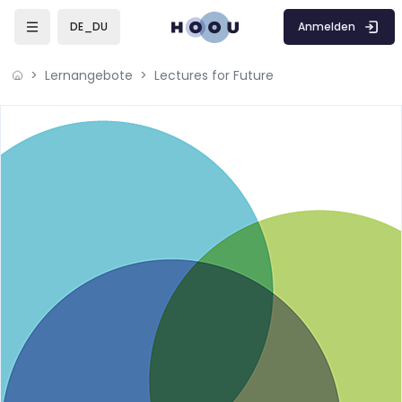
Zum Hauptinhalt
Anmelden
DE_DU
Lernangebote
Lectures for Future