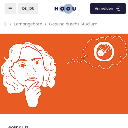
Zum Hauptinhalt
Anmelden
DE_DU
Lernangebote
Gesund durchs Studium
WORK & LIFE