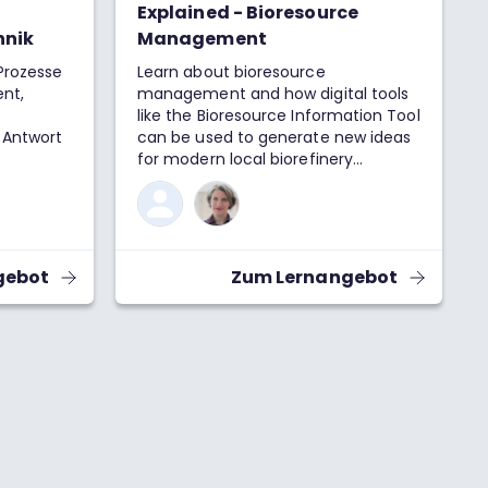
Explained - Bioresource
hnik
Management
 Prozesse
Learn about bioresource
ent,
management and how digital tools
like the Bioresource Information Tool
 Antwort
can be used to generate new ideas
for modern local biorefinery
ie
networks. This short track of
 Systeme
"Science Briefly Explained" contains
 und zu
a podcast that you can listen to
tbares
while trying out the interactive
bioresource map. Perfect for
gebot
Zum Lernangebot
anyone interested in environmental
management, urban planning, or
pielt
sustainable resource use in
n diesem
combination with digitalization.
 Videos,
igentlich
en
fizienter