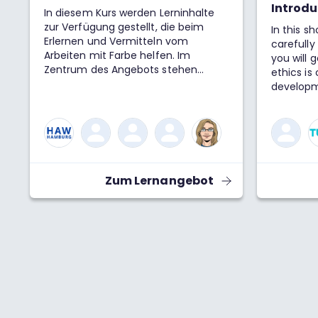
Introdu
In diesem Kurs werden Lerninhalte
zur Verfügung gestellt, die beim
In this s
Erlernen und Vermitteln vom
carefull
Arbeiten mit Farbe helfen. Im
you will 
Zentrum des Angebots stehen
ethics is 
interaktive Lernspiele und Tools, mit
developm
denen spielerisch das
about th
Farbempfinden sensibilisiert und der
Design.
gezielte Einsatz von Farbe in Kunst
und Design verbessert wird.
Zum Lernangebot