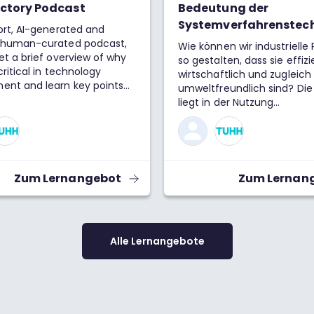
ctory Podcast
Bedeutung der
Systemverfahrenstec
hort, AI-generated and
y human-curated podcast,
Wie können wir industrielle
get a brief overview of why
so gestalten, dass sie effizi
critical in technology
wirtschaftlich und zugleich
ent and learn key points
umweltfreundlich sind? Die
e concept of Ethics by
liegt in der Nutzung
mathematischer Modelle. S
ermöglichen es, komplexe
zu verstehen, zu simulieren
optimieren – ein unverzich
Werkzeug für die
Zum Lernangebot
Zum Lernan
Ingenieurwissenschaften.
Insbesondere die
Systemverfahrenstechnik s
dabei eine Schlüsselrolle. I
Alle Lernangebote
Lernangebot erklären kurze
was man unter
Systemverfahrenstechnik e
versteht und wie Modelle d
Entwurf sowie den Betrieb
großtechnischer Anlagen ef