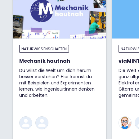
NATURWISSENSCHAFTEN
NATURWI
Mechanik hautnah
viaMINT
Du willst die Welt um dich herum
Die Welt
besser verstehen? Hier kannst du
ganz allg
mit Beispielen und Experimenten
Elektrote
lernen, wie Ingenieur:innen denken
Gitarre u
und arbeiten.
gemeinsa
komplexe
brauchen
Können wi
reellen 
Antwort i
mega hilf
gemeinsa