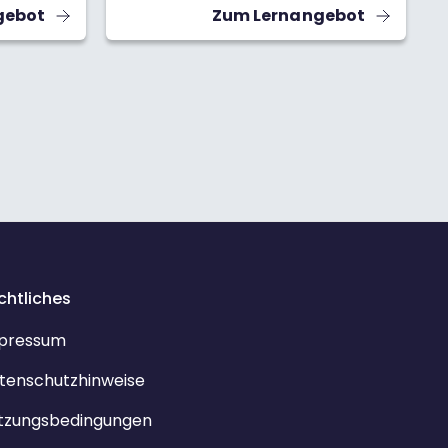
ge helfen
gebot
Zum Lernangebot
ehen und
chtliches
pressum
tenschutzhinweise
tzungsbedingungen