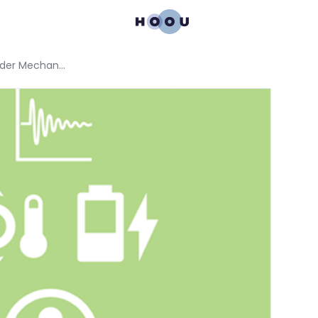
viaMINT: Physik – Grundlagen der Mechanik, Optik, Elektrizität und mehr!