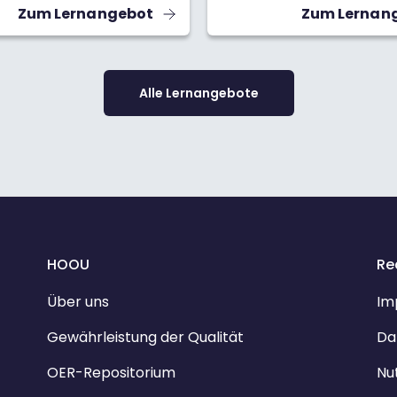
Erklärungen der Lösungswe
Zum Lernangebot
Zum Lernan
n der Wissenschaft und im
dir beim Mitdenken, Verst
en Alltag brauchen, wie du
Anwenden.
1 als Basiseinheit der
n Zahlen rechnen und was
alles in der
Alle Lernangebote
ischen Welt anstellen
Komplexe Zahlen machen
 deutlich einfacher, nicht
otoren und in der Musik!
atik
HOOU
Re
Über uns
Im
Gewährleistung der Qualität
Da
OER-Repositorium
Nu