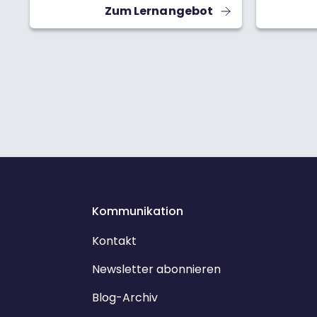
Zum Lernangebot
Zahlen i
praktisch
mit j^2=−
komplexe
du damit 
mathemat
kannst. 
das Leben
nur bei M
#Mathem
Kommunikation
Kontakt
Newsletter abonnieren
Blog-Archiv