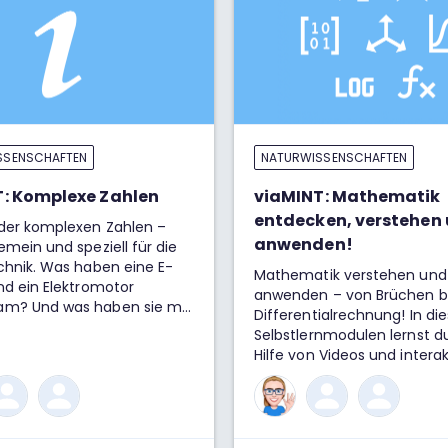
SSENSCHAFTEN
NATURWISSENSCHAFTEN
: Komplexe Zahlen
viaMINT: Mathematik
entdecken, verstehen
 der komplexen Zahlen –
anwenden!
emein und speziell für die
chnik. Was haben eine E-
Mathematik verstehen und 
nd ein Elektromotor
anwenden – von Brüchen bi
m? Und was haben sie mit
Differentialrechnung! In die
n Zahlen zu tun? Wozu
Selbstlernmodulen lernst d
 wir diese überhaupt?
Hilfe von Videos und intera
r nicht einfach alles mit
Aufgaben Schritt für Schritt
Zahlen berechnen? Die
wichtigsten Begriffe, Form
st: Komplexe Zahlen sind
Lösungswege der Mathema
reich! Wir schauen uns hier
kennen. Beispiele, Übungen
m an, wofür wir komplexe