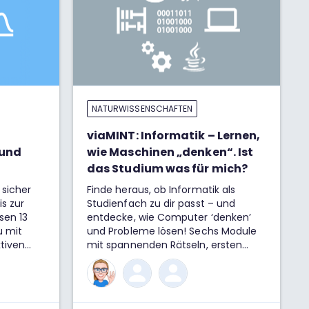
NATURWISSENSCHAFTEN
viaMINT: Informatik – Lernen,
 und
wie Maschinen „denken“. Ist
das Studium was für mich?
sicher
Finde heraus, ob Informatik als
s zur
Studienfach zu dir passt – und
sen 13
entdecke, wie Computer ‘denken’
u mit
und Probleme lösen! Sechs Module
ktiven
mit spannenden Rätseln, ersten
 die
Programmieraufgaben und
eln und
verständlichen Erklärungen bieten
tik
dir einen praxisnahen Einblick in die
 und
Welt der Informatik.