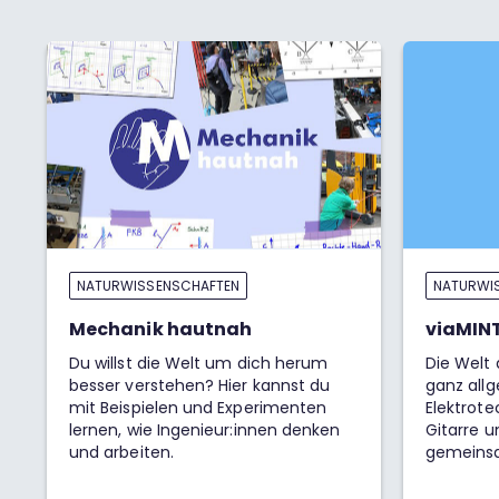
NATURWISSENSCHAFTEN
NATURWI
Mechanik hautnah
viaMINT
Du willst die Welt um dich herum
Die Welt
besser verstehen? Hier kannst du
ganz allg
mit Beispielen und Experimenten
Elektrote
lernen, wie Ingenieur:innen denken
Gitarre u
und arbeiten.
gemeinsa
komplexe
brauchen