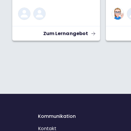
Können wi
reellen 
Antwort i
mega hilf
gemeinsa
Zum Lernangebot
Zahlen i
praktisch
mit j^2=−
komplexe
du damit 
mathemat
kannst. 
das Leben
nur bei M
#Mathem
Kommunikation
Kontakt