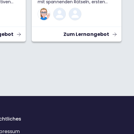
ktiven
mit spannenden Rätseln, ersten
 die
Programmieraufgaben und
eln und
verständlichen Erklärungen bieten
tik
dir einen praxisnahen Einblick in die
 und
Welt der Informatik.
ge helfen
gebot
Zum Lernangebot
ehen und
chtliches
pressum