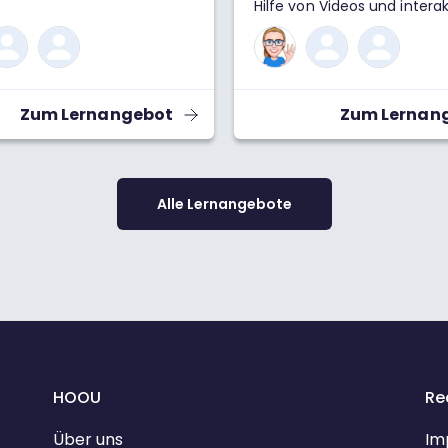
Hilfe von Videos und intera
r nicht einfach alles mit
Aufgaben Schritt für Schritt
Zahlen berechnen? Die
wichtigsten Begriffe, Form
st: Komplexe Zahlen sind
Lösungswege der Mathema
reich! Wir schauen uns hier
kennen. Beispiele, Übungen
m an, wofür wir komplexe
Erklärungen der Lösungswe
Zum Lernangebot
Zum Lernan
n der Wissenschaft und im
dir beim Mitdenken, Verst
en Alltag brauchen, wie du
Anwenden.
1 als Basiseinheit der
n Zahlen rechnen und was
alles in der
Alle Lernangebote
ischen Welt anstellen
Komplexe Zahlen machen
 deutlich einfacher, nicht
otoren und in der Musik!
atik
HOOU
Re
Über uns
Im