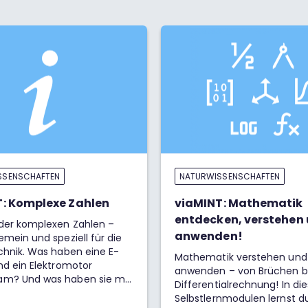
SSENSCHAFTEN
NATURWISSENSCHAFTEN
: Komplexe Zahlen
viaMINT: Mathematik
entdecken, verstehen
 der komplexen Zahlen –
anwenden!
emein und speziell für die
chnik. Was haben eine E-
Mathematik verstehen und 
nd ein Elektromotor
anwenden – von Brüchen bi
m? Und was haben sie mit
Differentialrechnung! In die
n Zahlen zu tun? Wozu
Selbstlernmodulen lernst d
 wir diese überhaupt?