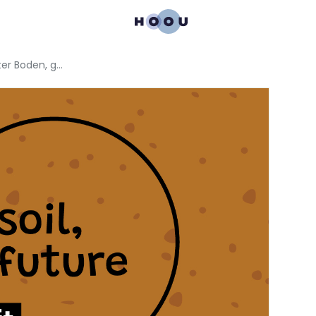
Wissenschaft kurz erklärt: Guter Boden, gutes Wasser – Podcast