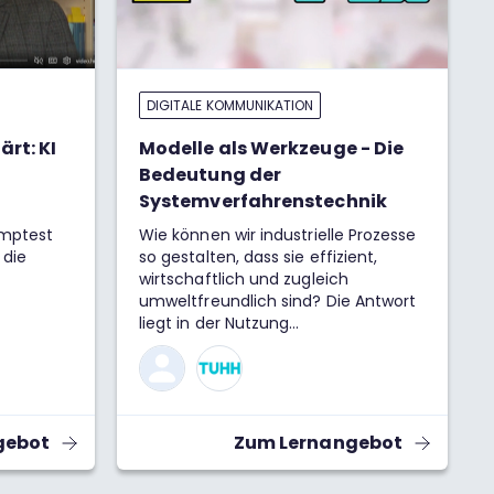
DIGITALE KOMMUNIKATION
ärt: KI
Modelle als Werkzeuge - Die
Bedeutung der
Systemverfahrenstechnik
omptest
Wie können wir industrielle Prozesse
 die
so gestalten, dass sie effizient,
wirtschaftlich und zugleich
umweltfreundlich sind? Die Antwort
liegt in der Nutzung
mathematischer Modelle. Sie
ermöglichen es, komplexe Systeme
zu verstehen, zu simulieren und zu
optimieren – ein unverzichtbares
Werkzeug für die
gebot
Zum Lernangebot
Ingenieurwissenschaften.
Insbesondere die