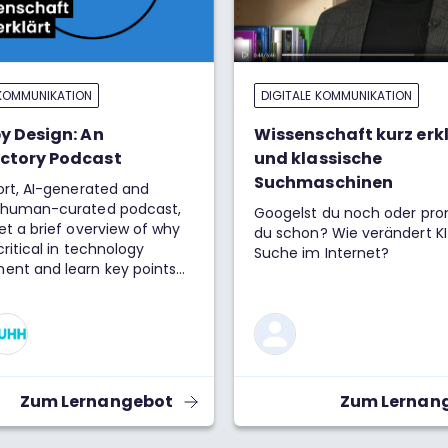
 KOMMUNIKATION
DIGITALE KOMMUNIKATION
by Design: An
Wissenschaft kurz erkl
ctory Podcast
und klassische
Suchmaschinen
hort, AI-generated and
y human-curated podcast,
Googelst du noch oder pr
get a brief overview of why
du schon? Wie verändert KI
critical in technology
Suche im Internet?
ent and learn key points
e concept of Ethics by
Zum Lernangebot
Zum Lernan