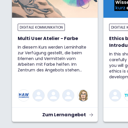
DIGITALE KOMMUNIKATION
DIGITALE
Multi User Atelier - Farbe
Ethics 
Introdu
In diesem Kurs werden Lerninhalte
zur Verfügung gestellt, die beim
In this s
Erlernen und Vermitteln vom
carefull
Arbeiten mit Farbe helfen. Im
you will 
Zentrum des Angebots stehen
ethics is 
interaktive Lernspiele und Tools, mit
developm
denen spielerisch das
about th
Farbempfinden sensibilisiert und der
Design.
gezielte Einsatz von Farbe in Kunst
und Design verbessert wird.
Zum Lernangebot