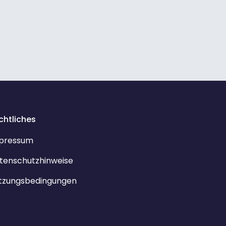
Systemverfahrenstechnik spielt
dabei eine Schlüsselrolle. In diesem
Lernangebot erklären kurze Videos,
was man unter
Systemverfahrenstechnik eigentlich
versteht und wie Modelle den
Entwurf sowie den Betrieb
großtechnischer Anlagen effizienter
und nachhaltiger gestalten. The
course content is also available in
English. Simply change the language
setting in the course to view it.
chtliches
pressum
tenschutzhinweise
tzungsbedingungen