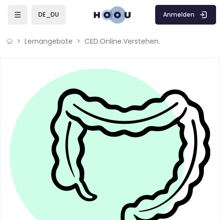
Zum Hauptinhalt
Anmelden
DE_DU
Lernangebote
CED.Online.Verstehen.