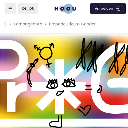
Zum Hauptinhalt
Anmelden
DE_DU
Lernangebote
Propädeutikum Gender