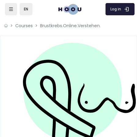
Skip to main content
Log in
EN
Courses
Brustkrebs.Online.Verstehen.