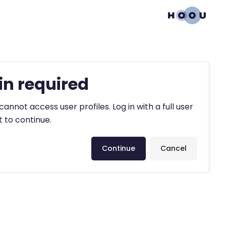
in required
annot access user profiles. Log in with a full user
 to continue.
Continue
Cancel