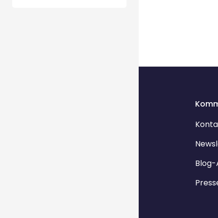
Komm
Konta
Newsl
Blog-
Press