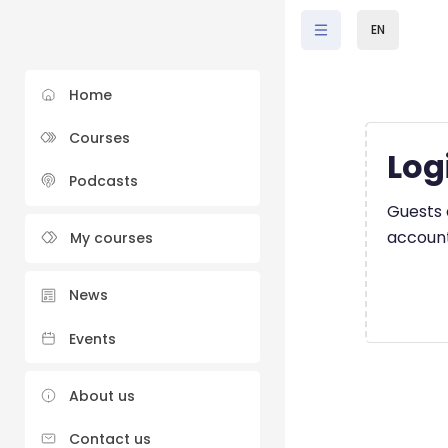
Skip to main content
EN
Home
Courses
Log
Podcasts
Guests c
account
My courses
News
Events
About us
Contact us