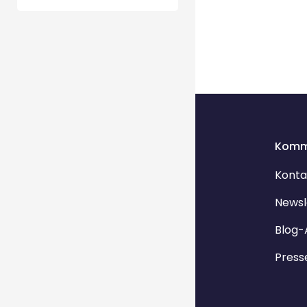
Komm
Konta
Newsl
Blog-
Press