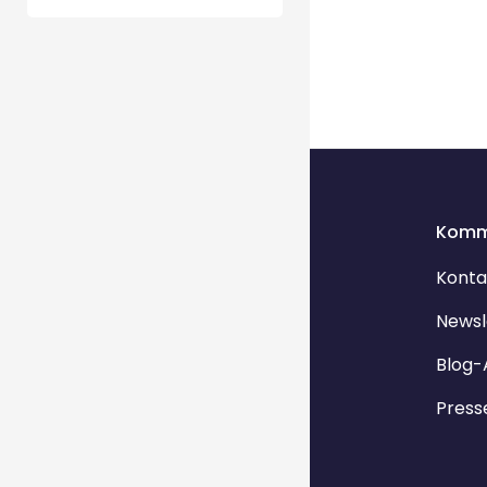
Komm
Konta
Newsl
Blog-
Press