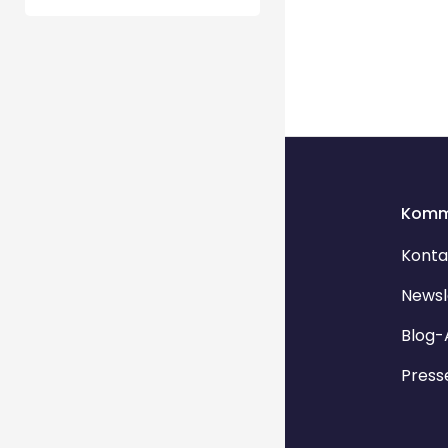
Komm
Konta
Newsl
Blog-
Press