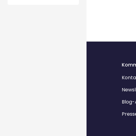
Komm
Konta
Newsl
Blog-
Press