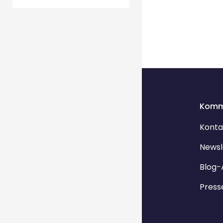
Komm
Konta
Newsl
Blog-
Press