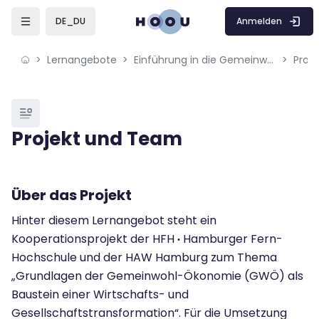
Skip to sidebar navigation menu
Skip to mobile navigation menu
Skip to page footer
Zum Hauptinhalt
Anmelden
DE_DU
Lernangebote
Einführung in die Gemeinwohl-Ökonomie (GWÖ)
Proj
Blöcke
Projekt und Team
Blöcke
Abschlussbedingungen
Über das Projekt
Hinter diesem Lernangebot steht ein
Kooperationsprojekt der HFH
Hamburger Fern-
·
Hochschule und der HAW Hamburg zum Thema
„Grundlagen der Gemeinwohl-Ökonomie (GWÖ) als
Baustein einer Wirtschafts- und
Gesellschaftstransformation“. Für die Umsetzung