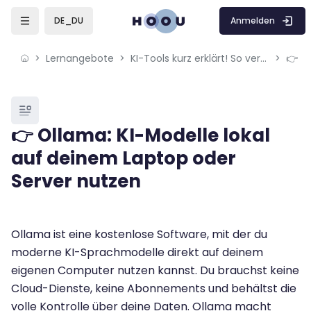
Skip to sidebar navigation menu
Skip to mobile navigation menu
Skip to sidebar hidden blocks
Skip to page footer
Zum Hauptinhalt
Anmelden
DE_DU
Lernangebote
KI-Tools kurz erklärt! So verwendest du ChatGPT, Leonardo.AI & Co.
Blöcke
👉 Ollama: KI-Modelle lokal
auf deinem Laptop oder
Server nutzen
Blöcke
Abschlussbedingungen
Ollama ist eine kostenlose Software, mit der du
moderne KI-Sprachmodelle direkt auf deinem
eigenen Computer nutzen kannst. Du brauchst keine
Cloud-Dienste, keine Abonnements und behältst die
volle Kontrolle über deine Daten. Ollama macht