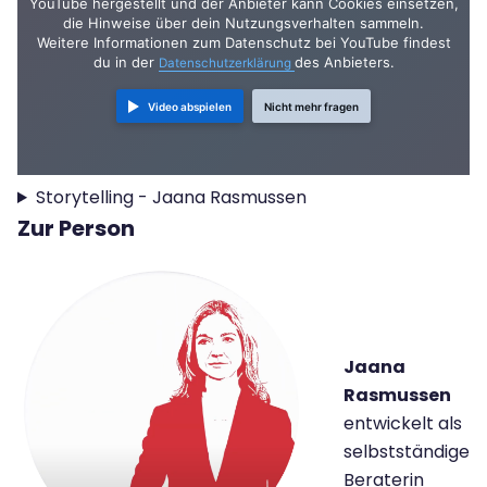
YouTube hergestellt und der Anbieter kann Cookies einsetzen,
die Hinweise über dein Nutzungsverhalten sammeln.
Weitere Informationen zum Datenschutz bei YouTube findest
du in der
des Anbieters.
Datenschutzerklärung
Video abspielen
Nicht mehr fragen
Storytelling - Jaana Rasmussen
Zur Person
Jaana
Rasmussen
entwickelt als
selbstständige
Beraterin