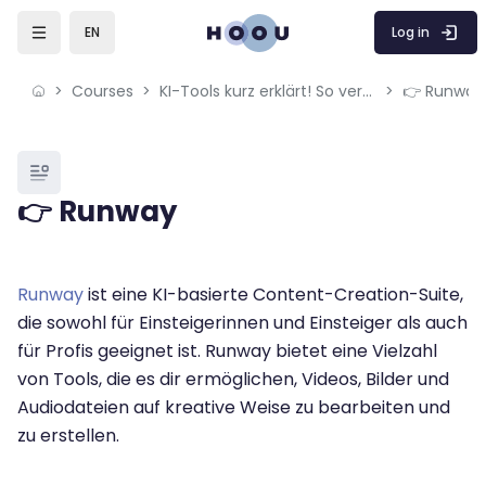
Skip to sidebar navigation menu
Skip to mobile navigation menu
Skip to page footer
Skip to main content
Log in
EN
Courses
KI-Tools kurz erklärt! So verwendest du ChatGPT, Leonardo.AI & Co.
👉 Runway
Blocks
👉 Runway
Blocks
Completion requirements
Runway
ist eine KI-basierte Content-Creation-Suite,
die sowohl für Einsteigerinnen und Einsteiger als auch
für Profis geeignet ist. Runway bietet eine Vielzahl
von Tools, die es dir ermöglichen, Videos, Bilder und
Audiodateien auf kreative Weise zu bearbeiten und
zu erstellen.