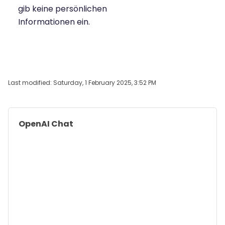
gib keine persönlichen
Informationen ein.
Last modified: Saturday, 1 February 2025, 3:52 PM
Blocks
Skip OpenAI Chat
OpenAI Chat