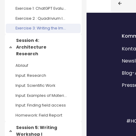
Exercise 1: ChatGPT Evaluation
Exercise 2 : Quadrivium Industrial Complex
Exercise 3: Writing the Implosion
Komm
Session 4:
Architecture
Konta
Einklappen
Research
Newsl
Ablauf
Blog-
Input: Research
Press
Input: Scientific Work
Input: Examples of Material Stories
Input: Finding field access
Homework: Field Report
#HO
Session 5: Writing
Einklappen
Workshop I