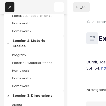
Exercise 1: Bring your own material
Skip to sidebar navi
Skip to page footer
Zum Hauptinhalt
DE_DU
Discussion: The Anthropocene Square Meter
Exercise 2: Research on three projects / initiatives
Lerna
Home
Homework 1
Homework 2
Lernangebote
Blöcke
Ex
Session 2: Material
Podcasts
Einklappen
Stories
Blöcke
Abschluss
Program
Meine Lernangebote
Dumit, Jos
Exercise 1 : Material Stories
351–54.
ht
News
Homework 1
Homework 2
Veranstaltungen
Homework 3
Zuletzt geände
Über uns
Session 3: Dimensions
Einklappen
Kontakt
Blöcke
Ablauf