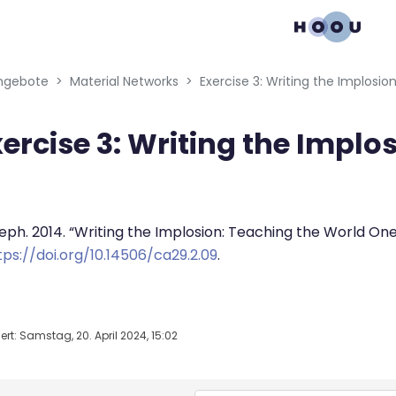
gation menu
ngebote
Material Networks
Exercise 3: Writing the Implosio
ercise 3: Writing the Implo
bedingungen
eph. 2014. “Writing the Implosion: Teaching the World One
tps://doi.org/10.14506/ca29.2.09
.
rt: Samstag, 20. April 2024, 15:02