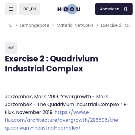
Skip to sidebar navigation menu
Skip to mobile navigation menu
Skip to page footer
Zum Hauptinhalt
Anmelden
DE_DU
Lernangebote
Material Networks
Exercise 2 : Qua
Blöcke
Exercise 2 : Quadrivium
Industrial Complex
Blöcke
Abschlussbedingungen
Jarzombek, Mark. 2019. “Overgrowth - Mark
Jarzombek - The Quadrivium Industrial Complex.” E-
Flux. November 2019.
https://www.e-
flux.com/architecture/overgrowth/296508/the-
quadrivium-industrial-complex/
.