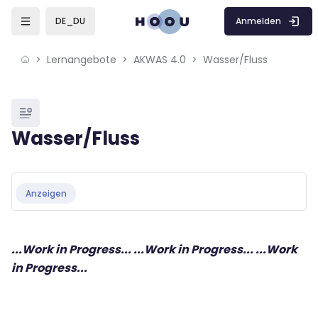
Skip to sidebar navigation menu
Skip to mobile navigation menu
Skip to page footer
Zum Hauptinhalt
Anmelden
DE_DU
Lernangebote
AKWAS 4.0
Wasser/Fluss
Blöcke
Wasser/Fluss
Blöcke
Abschlussbedingungen
Anzeigen
...Work in Progress... ...Work in Progress... ...Work
in Progress...