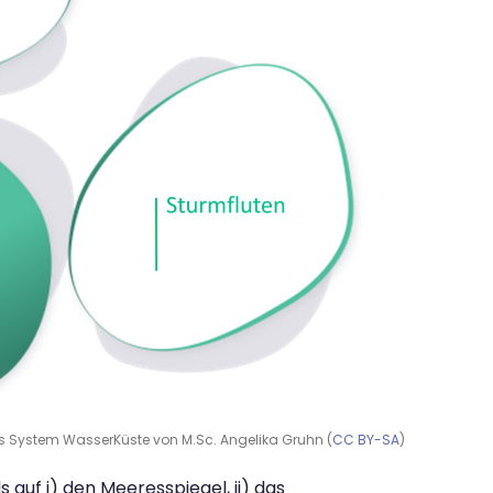
das System WasserKüste von M.Sc. Angelika Gruhn (
CC BY-SA
)
auf i) den Meeresspiegel, ii) das