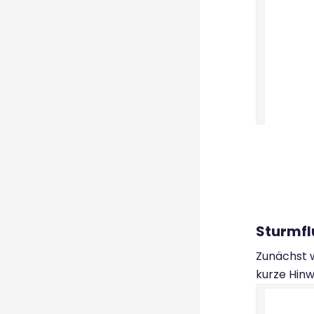
Sturmfl
Zunächst 
kurze Hin