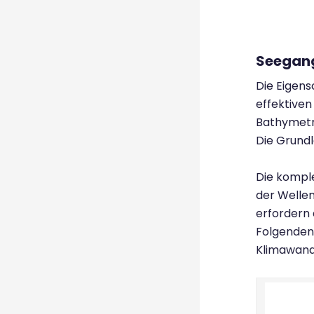
Seegan
Die Eigens
effektiven
Bathymetri
Die Grund
Die komple
der Wellen
erfordern 
Folgenden
Klimawande