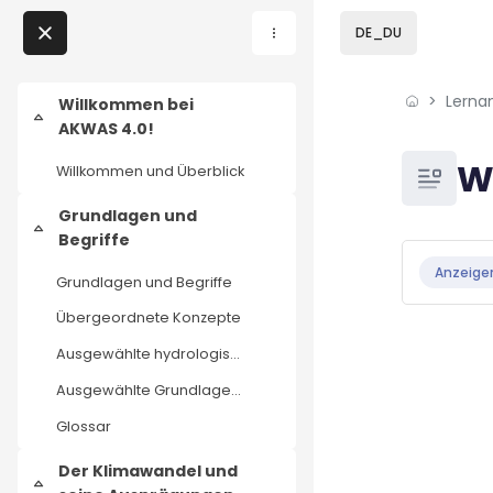
Skip to sidebar navi
Skip to page footer
Zum Hauptinhalt
DE_DU
Direkt zu - Schließen
Lerna
Home
Willkommen bei
Einklappen
AKWAS 4.0!
Lernangebote
Blöcke
W
Willkommen und Überblick
Podcasts
Grundlagen und
Einklappen
Begriffe
Blöcke
Abschluss
Meine Lernangebote
Anzeige
Grundlagen und Begriffe
Übergeordnete Konzepte
News
Ausgewählte hydrologische und hydrodynamische Grundlagen
Veranstaltungen
Ausgewählte Grundlagen der Klimawissenschaften
Glossar
Über uns
Der Klimawandel und
Kontakt
Einklappen