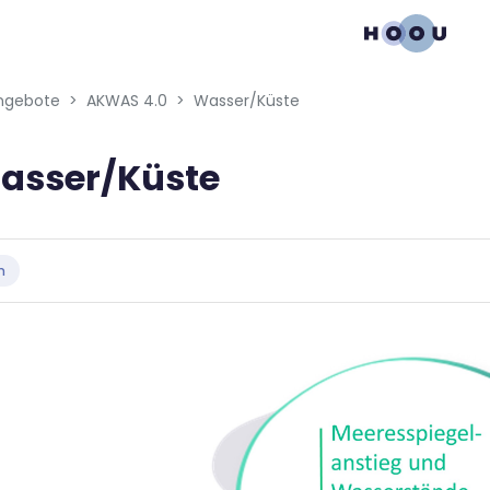
gation menu
ngebote
AKWAS 4.0
Wasser/Küste
asser/Küste
bedingungen
n