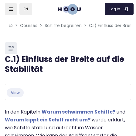
Skip to sidebar navigation menu
Skip to mobile navigation menu
Skip to page footer
Skip to main content
Log in
EN
Courses
Schiffe begreifen
C.1) Einfluss der Breite
Blocks
C.1) Einfluss der Breite auf die
Stabilität
Blocks
Completion requirements
View
In den Kapiteln
Warum schwimmen Schiffe?
und
Warum kippt ein Schiff nicht um?
wurde erklärt,
wie Schiffe stabil und aufrecht im Wasser
schwimmen. Wie kann der Schiffsentwerfer die